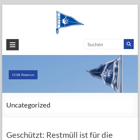
Skip
to
content
SEGEL-
UND
MOTORYACHT-
15.08. Pokerrun
CLUB
HÖRI
e.V.
Uncategorized
Geschützt: Restmüll ist für die