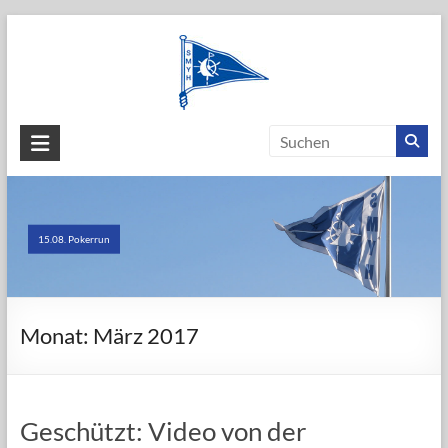
Skip
to
content
SEGEL-
UND
MOTORYACHT-
15.08. Pokerrun
CLUB
HÖRI
e.V.
Monat:
März 2017
Geschützt: Video von der