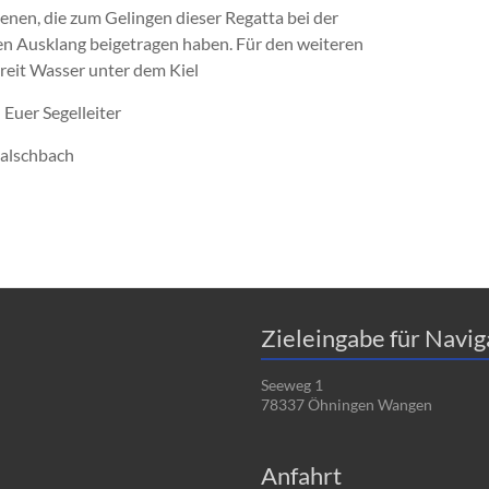
denen, die zum Gelingen dieser Regatta bei der
n Ausklang beigetragen haben. Für den weiteren
breit Wasser unter dem Kiel
 Euer Segelleiter
Balschbach
Zieleingabe für Navi
Seeweg 1
78337 Öhningen Wangen
Anfahrt