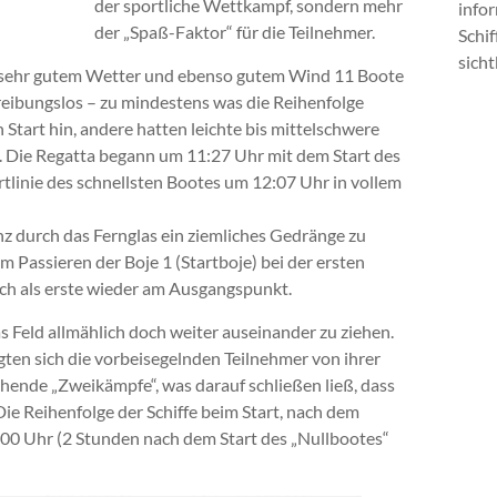
der sportliche Wettkampf, sondern mehr
info
der „Spaß-Faktor“ für die Teilnehmer.
Schif
sich
ei sehr gutem Wetter und ebenso gutem Wind 11 Boote
f reibungslos – zu mindestens was die Reihenfolge
Start hin, andere hatten leichte bis mittelschwere
. Die Regatta begann um 11:27 Uhr mit dem Start des
tlinie des schnellsten Bootes um 12:07 Uhr in vollem
nz durch das Fernglas ein ziemliches Gedränge zu
 Passieren der Boje 1 (Startboje) bei der ersten
ch als erste wieder am Ausgangspunkt.
s Feld allmählich doch weiter auseinander zu ziehen.
igten sich die vorbeisegelnden Teilnehmer von ihrer
hende „Zweikämpfe“, was darauf schließen ließ, dass
Die Reihenfolge der Schiffe beim Start, nach dem
00 Uhr (2 Stunden nach dem Start des „Nullbootes“