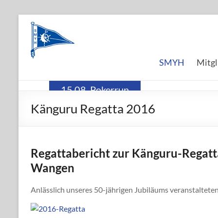
Skip
to
SEGEL-
content
UND
SMYH
Mitgl
MOTORYACHT-
CLUB
15.08. Pokerrun
HÖRI
Känguru Regatta 2016
e.V.
Regattabericht zur Känguru-Regat
Wangen
Anlässlich unseres 50-jährigen Jubiläums veranstalteten