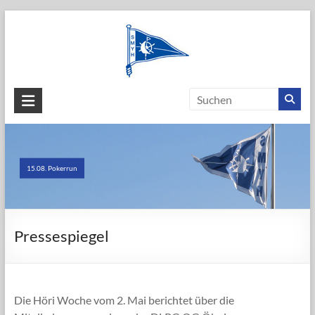
Skip
to
content
SEGEL-
UND
MOTORYACHT-
15.08. Pokerrun
CLUB
HÖRI
e.V.
Pressespiegel
Die Höri Woche vom 2. Mai berichtet über die