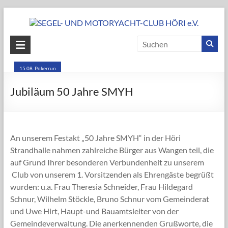
Skip
to
content
SEGEL-
UND
15.08. Pokerrun
MOTORYACHT-
Jubiläum 50 Jahre SMYH
CLUB
HÖRI
An unserem Festakt „50 Jahre SMYH“ in der Höri
e.V.
Strandhalle nahmen zahlreiche Bürger aus Wangen teil, die
auf Grund Ihrer besonderen Verbundenheit zu unserem
Club von unserem 1. Vorsitzenden als Ehrengäste begrüßt
wurden: u.a. Frau Theresia Schneider, Frau Hildegard
Schnur, Wilhelm Stöckle, Bruno Schnur vom Gemeinderat
und Uwe Hirt, Haupt-und Bauamtsleiter von der
Gemeindeverwaltung. Die anerkennenden Grußworte, die